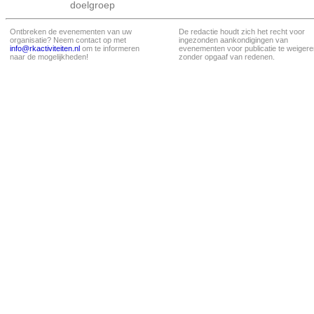
doelgroep
Ontbreken de evenementen van uw
De redactie houdt zich het recht voor
organisatie? Neem contact op met
ingezonden aankondigingen van
info@rkactiviteiten.nl
om te informeren
evenementen voor publicatie te weigere
naar de mogelijkheden!
zonder opgaaf van redenen.