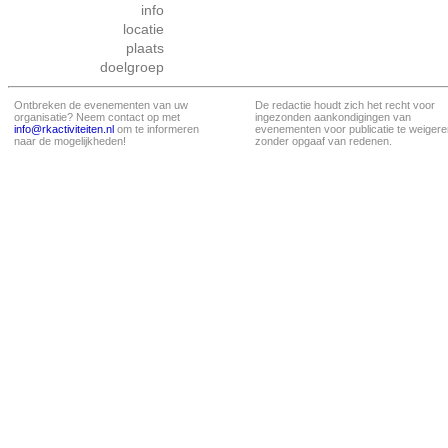
info
locatie
plaats
doelgroep
Ontbreken de evenementen van uw
De redactie houdt zich het recht voor
organisatie? Neem contact op met
ingezonden aankondigingen van
info@rkactiviteiten.nl
om te informeren
evenementen voor publicatie te weigere
naar de mogelijkheden!
zonder opgaaf van redenen.