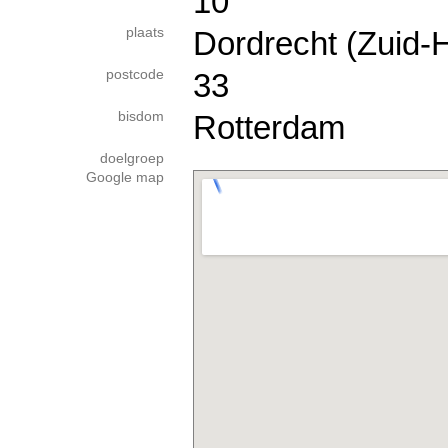
10
plaats
Dordrecht (Zuid-H
postcode
33
bisdom
Rotterdam
doelgroep
Google map