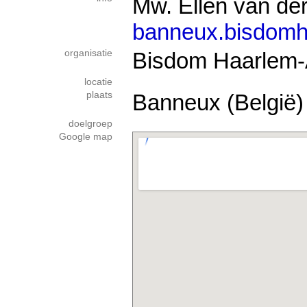
Mw. Ellen van de
banneux.bisdomh
organisatie
Bisdom Haarlem
locatie
plaats
Banneux (België)
doelgroep
Google map