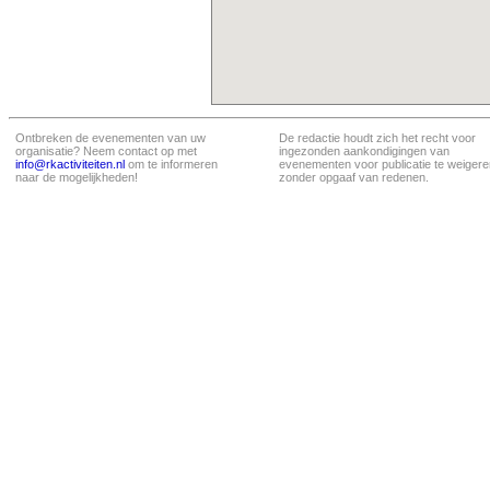
Ontbreken de evenementen van uw
De redactie houdt zich het recht voor
organisatie? Neem contact op met
ingezonden aankondigingen van
info@rkactiviteiten.nl
om te informeren
evenementen voor publicatie te weigere
naar de mogelijkheden!
zonder opgaaf van redenen.