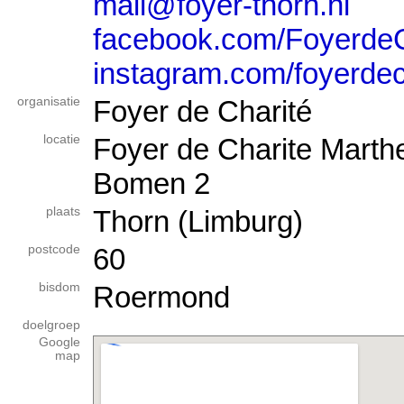
mail@foyer-thorn.nl
facebook.com/Foyerde
instagram.com/foyerdec
organisatie
Foyer de Charité
locatie
Foyer de Charite Marth
Bomen 2
plaats
Thorn (Limburg)
postcode
60
bisdom
Roermond
doelgroep
Google
map