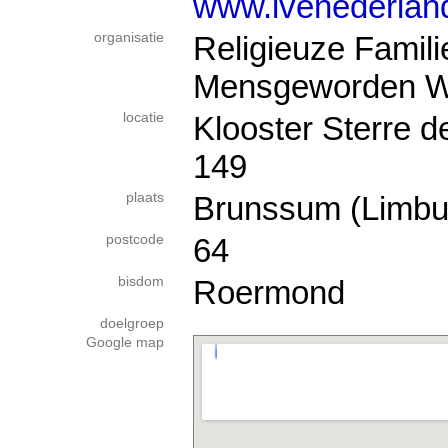
www.ivenederlan
organisatie
Religieuze Famili
Mensgeworden W
locatie
Klooster Sterre d
149
plaats
Brunssum (Limbu
postcode
64
bisdom
Roermond
doelgroep
Google map