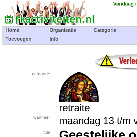
Vandaag i
Home
Organisatie
Categorie
Toevoegen
Info
categorie
retraite
wanneer
maandag 13 t/m v
Geestelijke 
titel