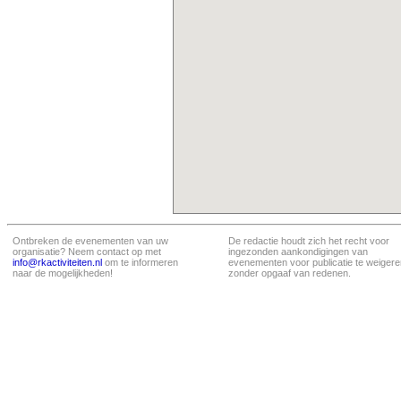
Ontbreken de evenementen van uw
De redactie houdt zich het recht voor
organisatie? Neem contact op met
ingezonden aankondigingen van
info@rkactiviteiten.nl
om te informeren
evenementen voor publicatie te weigere
naar de mogelijkheden!
zonder opgaaf van redenen.