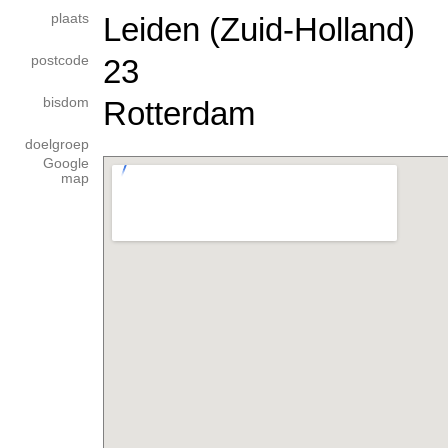
plaats
Leiden (Zuid-Holland)
postcode
23
bisdom
Rotterdam
doelgroep
Google
map