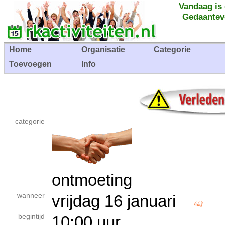
Vandaag is
Gedaantev
Home
Organisatie
Categorie
Toevoegen
Info
categorie
ontmoeting
wanneer
vrijdag 16 januari
begintijd
10:00 uur