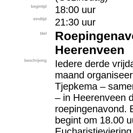
begintijd
18:00 uur
eindtijd
21:30 uur
Roepingenav
titel
Heerenveen
beschrijving
Iedere derde vrij
maand organiseert
Tjepkema – same
– in Heerenveen 
roepingenavond. 
begint om 18.00 u
Eucharistieviering