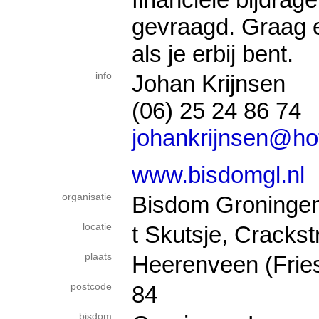
gevraagd. Graag
als je erbij bent.
info
Johan Krijnsen
(06) 25 24 86 74
johankrijnsen@ho
www.bisdomgl.nl
organisatie
Bisdom Groninge
locatie
t Skutsje, Crackst
plaats
Heerenveen (Frie
postcode
84
bisdom