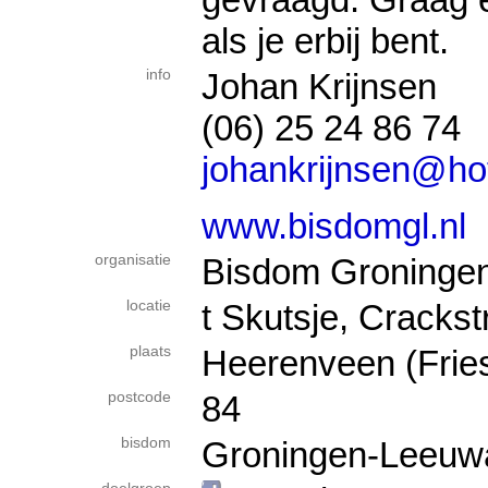
als je erbij bent.
info
Johan Krijnsen
(06) 25 24 86 74
johankrijnsen@ho
www.bisdomgl.nl
organisatie
Bisdom Groninge
locatie
t Skutsje, Crackst
plaats
Heerenveen (Frie
postcode
84
bisdom
Groningen-Leeuw