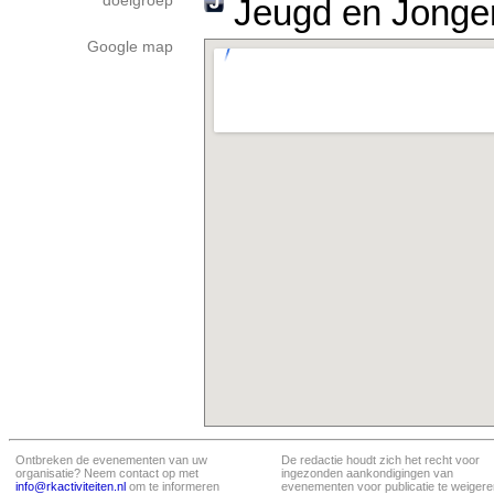
doelgroep
Jeugd en Jonge
Google map
Ontbreken de evenementen van uw
De redactie houdt zich het recht voor
organisatie? Neem contact op met
ingezonden aankondigingen van
info@rkactiviteiten.nl
om te informeren
evenementen voor publicatie te weigere