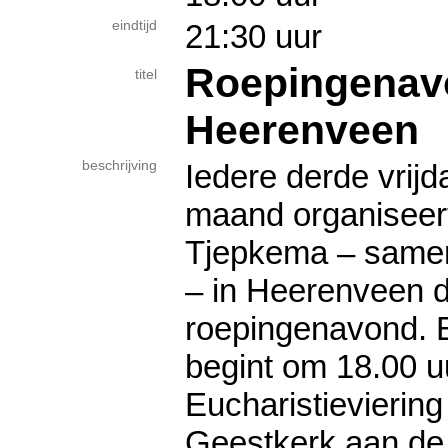
eindtijd
21:30 uur
Roepingenav
titel
Heerenveen
beschrijving
Iedere derde vrij
maand organiseert
Tjepkema – same
– in Heerenveen 
roepingenavond. 
begint om 18.00 u
Eucharistieviering
Geestkerk aan de