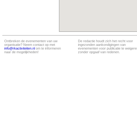
Ontbreken de evenementen van uw
De redactie houdt zich het recht voor
organisatie? Neem contact op met
ingezonden aankondigingen van
info@rkactiviteiten.nl
om te informeren
evenementen voor publicatie te weigere
naar de mogelijkheden!
zonder opgaaf van redenen.