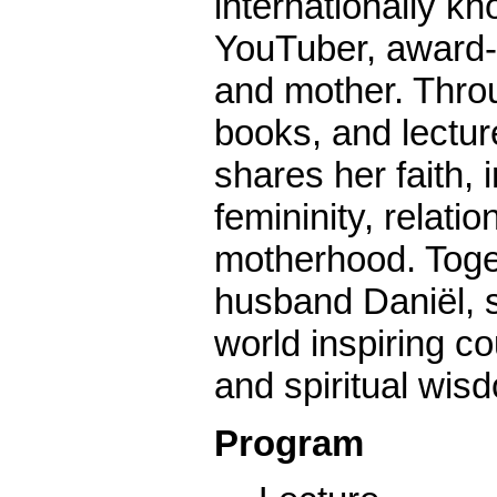
internationally k
YouTuber, award-
and mother. Thro
books, and lectur
shares her faith, 
femininity, relati
motherhood. Toge
husband Daniël, s
world inspiring co
and spiritual wis
Program