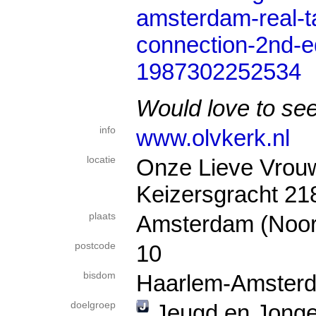
amsterdam-real-ta
connection-2nd-ed
1987302252534
Would love to see
info
www.olvkerk.nl
locatie
Onze Lieve Vrou
Keizersgracht 21
plaats
Amsterdam (Noor
postcode
10
bisdom
Haarlem-Amster
doelgroep
Jeugd en Jong