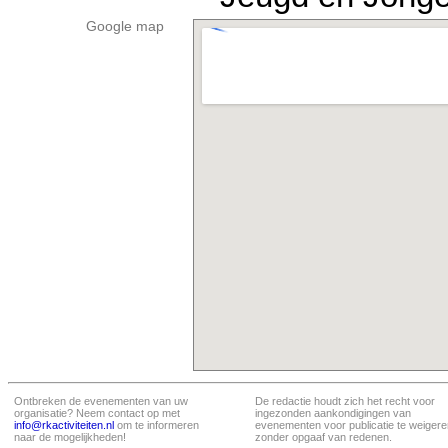
Google map
Ontbreken de evenementen van uw
De redactie houdt zich het recht voor
organisatie? Neem contact op met
ingezonden aankondigingen van
info@rkactiviteiten.nl
om te informeren
evenementen voor publicatie te weigere
naar de mogelijkheden!
zonder opgaaf van redenen.