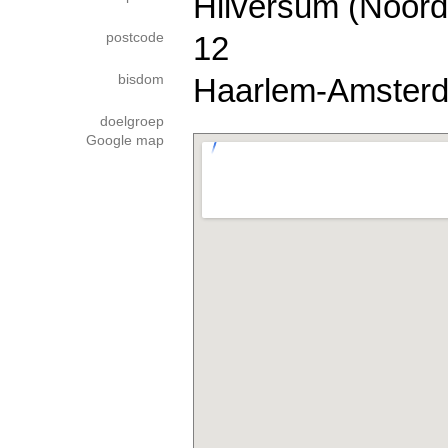
Hilversum (Noord
postcode
12
bisdom
Haarlem-Amster
doelgroep
Google map