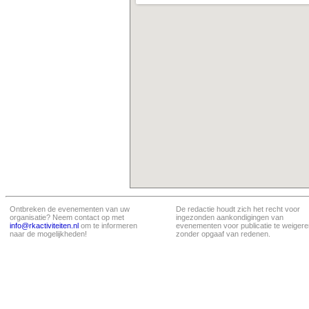
Ontbreken de evenementen van uw
De redactie houdt zich het recht voor
organisatie? Neem contact op met
ingezonden aankondigingen van
info@rkactiviteiten.nl
om te informeren
evenementen voor publicatie te weigere
naar de mogelijkheden!
zonder opgaaf van redenen.