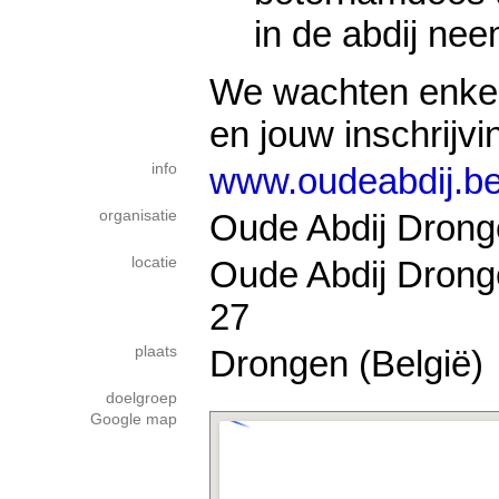
in de abdij nee
We wachten enkel
en jouw inschrijvi
info
www.oudeabdij.be
organisatie
Oude Abdij Dron
locatie
Oude Abdij Drong
27
plaats
Drongen (België)
doelgroep
Google map