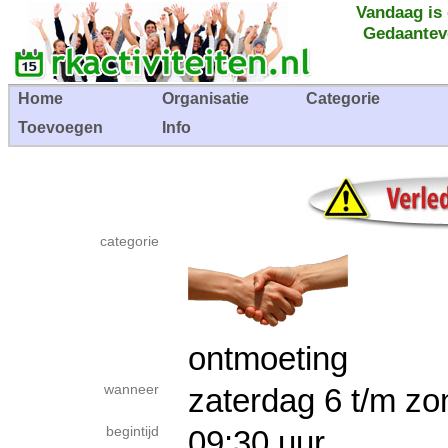
Vandaag is
Gedaantev
Home
Organisatie
Categorie
Toevoegen
Info
categorie
ontmoeting
wanneer
zaterdag 6 t/m z
begintijd
09:30 uur