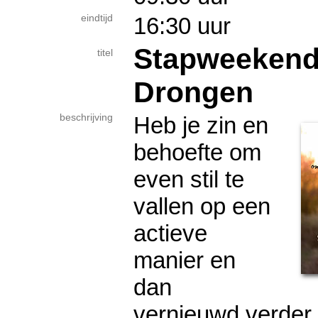
eindtijd
16:30 uur
Stapweekend
titel
Drongen
beschrijving
Heb je zin en
behoefte om
even stil te
vallen op een
actieve
manier en
dan
vernieuwd verder