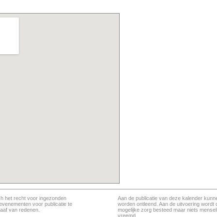
ch het recht voor ingezonden
Aan de publicatie van deze kalender kunn
evenementen voor publicatie te
worden ontleend. Aan de uitvoering wordt 
aaf van redenen.
mogelijke zorg besteed maar niets menseli
vreemd.