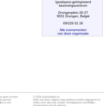
Ignatiaans-geïnspireerd
bezinningscentrum
Drongenplein 26-27
9031 Drongen, België
09/226 52 26
Alle evenementen
van deze organisatie
en geen rechten
© 2026 rkactiviteiten.nl
de grootst
Niets van deze uitgave mag opnieuw worden uitgegeven in
jks is ons
welke vorm dan ook zonder voorafgaande schriftelijke
toestemming van de uitgever