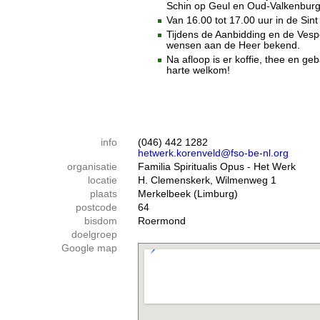
Schin op Geul en Oud-Valkenburg
Van 16.00 tot 17.00 uur in de Si
Tijdens de Aanbidding en de Vesp
wensen aan de Heer bekend.
Na afloop is er koffie, thee en g
harte welkom!
info
(046) 442 1282
hetwerk.korenveld@fso-be-nl.org
organisatie
Familia Spiritualis Opus - Het Werk
locatie
H. Clemenskerk, Wilmenweg 1
plaats
Merkelbeek (Limburg)
postcode
64
bisdom
Roermond
doelgroep
Google map