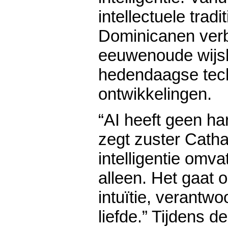
intellectuele tradi
Dominicanen verbi
eeuwenoude wijs
hedendaagse tec
ontwikkelingen.
“AI heeft geen ha
zegt zuster Catha
intelligentie omv
alleen. Het gaat 
intuïtie, verantwo
liefde.” Tijdens 