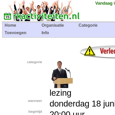
Vandaag i
Home
Organisatie
Categorie
Toevoegen
Info
categorie
lezing
wanneer
donderdag 18 j
begintijd
20:00 uur