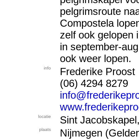
pelgrimsroute na
Compostela lopen
zelf ook gelopen 
in september-aug
ook weer lopen.
info
Frederike Proost
(06) 4294 8279
info@frederikepro
www.frederikepro
locatie
Sint Jacobskapel
plaats
Nijmegen (Gelder