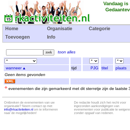
Vandaag is
Gedaantev
Home
Organisatie
Categorie
Toevoegen
Info
toon alles
wanneer
tijd
PJG
titel
plaats
Geen items gevonden
evenementen die zijn gemarkeerd met dit sterretje zijn de laatste
Ontbreken de evenementen van uw
De redactie houdt zich het recht voor
organisatie? Neem contact op met
ingezonden aankondigingen van
info@rkactiviteiten.nl
om te informeren
evenementen voor publicatie te weigere
naar de mogelijkheden!
zonder opgaaf van redenen.