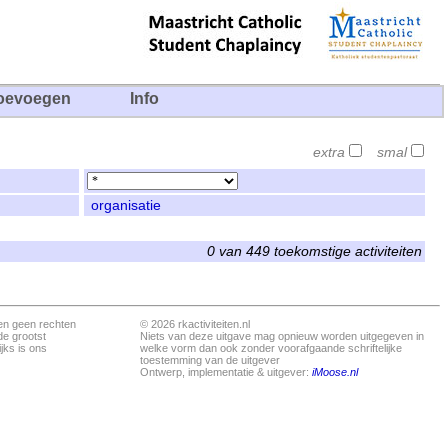
oevoegen
Info
extra
smal
organisatie
0 van 449 toekomstige activiteiten
en geen rechten
© 2026 rkactiviteiten.nl
de grootst
Niets van deze uitgave mag opnieuw worden uitgegeven in
jks is ons
welke vorm dan ook zonder voorafgaande schriftelijke
toestemming van de uitgever
Ontwerp, implementatie & uitgever:
iMoose.nl