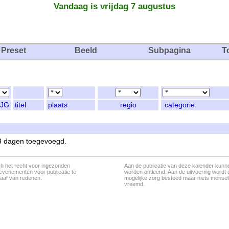
Vandaag is vrijdag 7 augustus
Preset
Beeld
Subpagina
T
JG
titel
plaats
regio
categorie
 3 dagen toegevoegd.
ch het recht voor ingezonden
Aan de publicatie van deze kalender kunn
evenementen voor publicatie te
worden ontleend. Aan de uitvoering wordt 
aaf van redenen.
mogelijke zorg besteed maar niets menseli
vreemd.