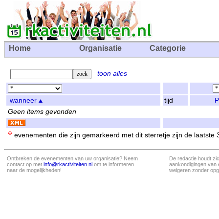
Home
Organisatie
Categorie
toon alles
wanneer
tijd
P
Geen items gevonden
evenementen die zijn gemarkeerd met dit sterretje zijn de laatste
Ontbreken de evenementen van uw organisatie? Neem
De redactie houdt zi
contact op met
info@rkactiviteiten.nl
om te informeren
aankondigingen van 
naar de mogelijkheden!
weigeren zonder opg