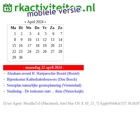
«
April 2024
»
Ma
Di
Wo
Do
Vr
Za
Zo
1
2
3
4
5
6
7
8
9
10
11
12
13
14
15
16
17
18
19
20
21
22
23
24
25
26
27
28
29
30
- maandag 22 april 2024 -
•
Abraham-avond H. Hartparochie Boxtel (Boxtel)
•
Bijeenkomst Kathedralenbouwers (Den Bosch)
•
Sensiplan natuurlijke gezinsplanning (Veenendaal)
•
Studiedag - De toekomst start ... thuis (Nieuwkuijk)
(User Agent: Mozilla/5.0 (Macintosh; Intel Mac OS X 10_15_7) AppleWebKit/537.36 (KHT