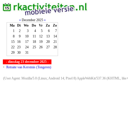
«
December 2025
»
Ma
Di
Wo
Do
Vr
Za
Zo
1
2
3
4
5
6
7
8
9
10
11
12
13
14
15
16
17
18
19
20
21
22
23
24
25
26
27
28
29
30
31
- dinsdag 23 december 2025 -
•
Retraite van Kerstmis (Tongeren)
(User Agent: Mozilla/5.0 (Linux; Android 14; Pixel 8) AppleWebKit/537.36 (KHTML, like