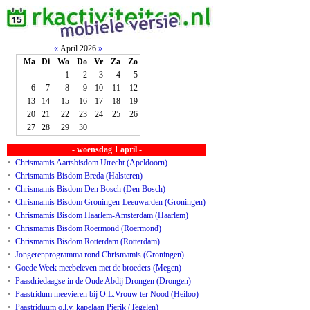
«
April 2026
»
Ma
Di
Wo
Do
Vr
Za
Zo
1
2
3
4
5
6
7
8
9
10
11
12
13
14
15
16
17
18
19
20
21
22
23
24
25
26
27
28
29
30
- woensdag 1 april -
•
Chrismamis Aartsbisdom Utrecht (Apeldoorn)
•
Chrismamis Bisdom Breda (Halsteren)
•
Chrismamis Bisdom Den Bosch (Den Bosch)
•
Chrismamis Bisdom Groningen-Leeuwarden (Groningen)
•
Chrismamis Bisdom Haarlem-Amsterdam (Haarlem)
•
Chrismamis Bisdom Roermond (Roermond)
•
Chrismamis Bisdom Rotterdam (Rotterdam)
•
Jongerenprogramma rond Chrismamis (Groningen)
•
Goede Week meebeleven met de broeders (Megen)
•
Paasdriedaagse in de Oude Abdij Drongen (Drongen)
•
Paastridum meevieren bij O.L.Vrouw ter Nood (Heiloo)
•
Paastriduum o.l.v. kapelaan Pierik (Tegelen)