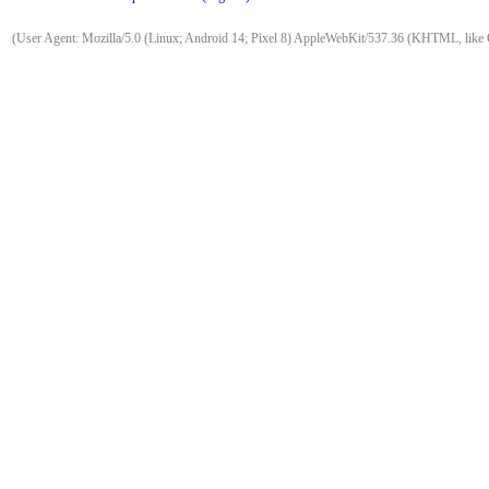
(User Agent: Mozilla/5.0 (Linux; Android 14; Pixel 8) AppleWebKit/537.36 (KHTML, like