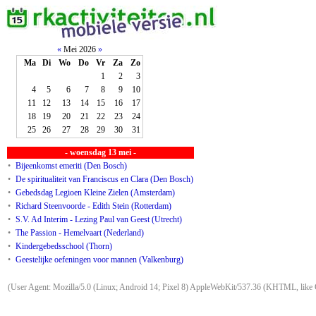
«
Mei 2026
»
Ma
Di
Wo
Do
Vr
Za
Zo
1
2
3
4
5
6
7
8
9
10
11
12
13
14
15
16
17
18
19
20
21
22
23
24
25
26
27
28
29
30
31
- woensdag 13 mei -
•
Bijeenkomst emeriti (Den Bosch)
•
De spiritualiteit van Franciscus en Clara (Den Bosch)
•
Gebedsdag Legioen Kleine Zielen (Amsterdam)
•
Richard Steenvoorde - Edith Stein (Rotterdam)
•
S.V. Ad Interim - Lezing Paul van Geest (Utrecht)
•
The Passion - Hemelvaart (Nederland)
•
Kindergebedsschool (Thorn)
•
Geestelijke oefeningen voor mannen (Valkenburg)
(User Agent: Mozilla/5.0 (Linux; Android 14; Pixel 8) AppleWebKit/537.36 (KHTML, like