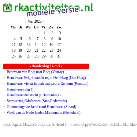
«
Mei 2026
»
Ma
Di
Wo
Do
Vr
Za
Zo
1
2
3
4
5
6
7
8
9
10
11
12
13
14
15
16
17
18
19
20
21
22
23
24
25
26
27
28
29
30
31
- donderdag 14 mei -
•
Bedevaart van Rooj naar Rooj (Venray)
•
Hemelvaart Pelgrimstocht regio Den Haag (Den Haag)
•
Hemelvaart vieren in bedevaartsoord Renkum (Renkum)
•
Hemelvaartsdag ()
•
Hemelvaartsfietstocht (s Heerenberg)
•
Startviering Odafeesten (Sint-Oedenrode)
•
Ontmoetingsweekend rond Hemelvaart (Sittard)
•
Week van de Nederlandse Missionaris (Nederland)
(User Agent: Mozilla/5.0 (Linux; Android 14; Pixel 8) AppleWebKit/537.36 (KHTML, like