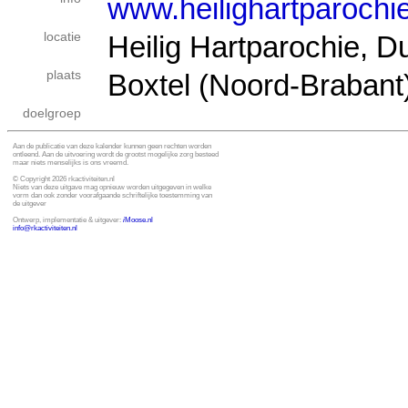
www.heilighartparochie
locatie
Heilig Hartparochie, D
plaats
Boxtel (Noord-Brabant
doelgroep
Aan de publicatie van deze kalender kunnen geen rechten worden
ontleend. Aan de uitvoering wordt de grootst mogelijke zorg besteed
maar niets menselijks is ons vreemd.
© Copyright 2026 rkactiviteiten.nl
Niets van deze uitgave mag opnieuw worden uitgegeven in welke
vorm dan ook zonder voorafgaande schriftelijke toestemming van
de uitgever
Ontwerp, implementatie & uitgever:
i
Moose.nl
info@rkactiviteiten.nl