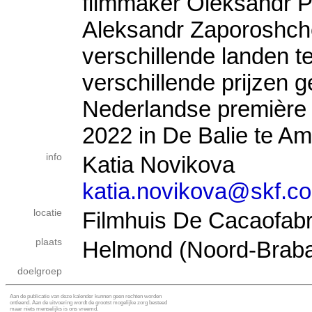
filmmaker Oleksandr P
Aleksandr Zaporoshche
verschillende landen te
verschillende prijzen
Nederlandse première 
2022 in De Balie te A
info
Katia Novikova
katia.novikova@skf.c
locatie
Filmhuis De Cacaofab
plaats
Helmond (Noord-Braba
doelgroep
Aan de publicatie van deze kalender kunnen geen rechten worden
ontleend. Aan de uitvoering wordt de grootst mogelijke zorg besteed
maar niets menselijks is ons vreemd.