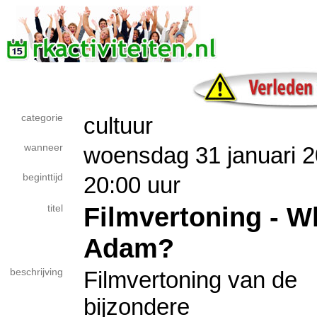
categorie
cultuur
wanneer
woensdag 31 januari 
beginttijd
20:00 uur
Filmvertoning - W
titel
Adam?
beschrijving
Filmvertoning van de
bijzondere