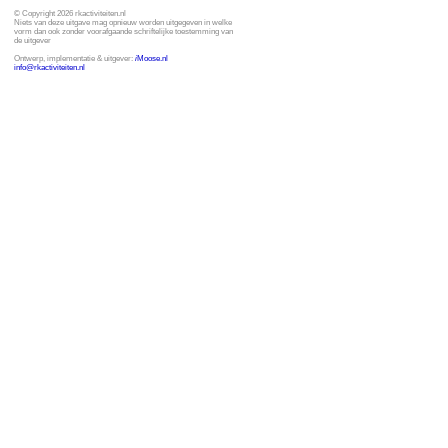
© Copyright 2026 rkactiviteiten.nl
Niets van deze uitgave mag opnieuw worden uitgegeven in welke
vorm dan ook zonder voorafgaande schriftelijke toestemming van
de uitgever
Ontwerp, implementatie & uitgever:
i
Moose.nl
info@rkactiviteiten.nl