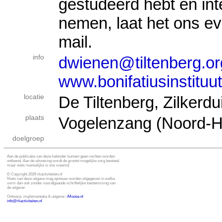
gestudeerd hebt en int
nemen, laat het ons ev
mail.
info
dwienen@tiltenberg.or
www.bonifatiusinstituut
locatie
De Tiltenberg, Zilkerd
plaats
Vogelenzang (Noord-H
doelgroep
Aan de publicatie van deze kalender kunnen geen rechten worden
ontleend. Aan de uitvoering wordt de grootst mogelijke zorg besteed
maar niets menselijks is ons vreemd.
© Copyright 2026 rkactiviteiten.nl
Niets van deze uitgave mag opnieuw worden uitgegeven in welke
vorm dan ook zonder voorafgaande schriftelijke toestemming van
de uitgever
Ontwerp, implementatie & uitgever:
i
Moose.nl
info@rkactiviteiten.nl