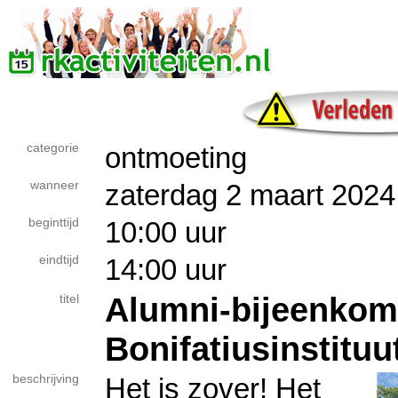
categorie
ontmoeting
wanneer
zaterdag 2 maart 2024
beginttijd
10:00 uur
eindtijd
14:00 uur
Alumni-bijeenkom
titel
Bonifatiusinstituu
beschrijving
Het is zover! Het