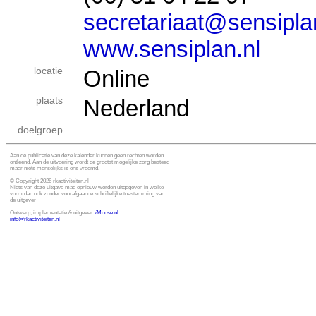
secretariaat@sensipla
www.sensiplan.nl
locatie
Online
plaats
Nederland
doelgroep
Aan de publicatie van deze kalender kunnen geen rechten worden
ontleend. Aan de uitvoering wordt de grootst mogelijke zorg besteed
maar niets menselijks is ons vreemd.
© Copyright 2026 rkactiviteiten.nl
Niets van deze uitgave mag opnieuw worden uitgegeven in welke
vorm dan ook zonder voorafgaande schriftelijke toestemming van
de uitgever
Ontwerp, implementatie & uitgever:
i
Moose.nl
info@rkactiviteiten.nl