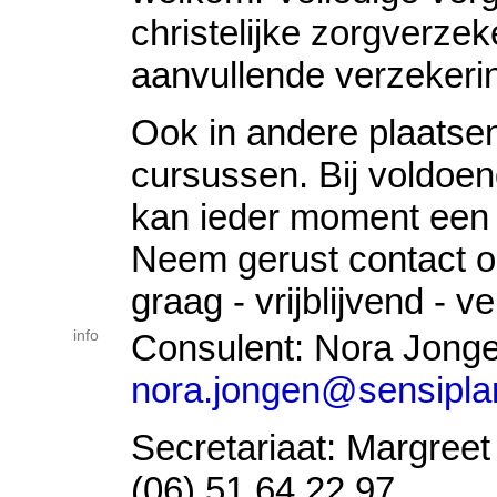
christelijke zorgverzeke
aanvullende verzekeri
Ook in andere plaatsen
cursussen. Bij voldoe
kan ieder moment een 
Neem gerust contact op
graag - vrijblijvend - ve
info
Consulent: Nora Jong
nora.jongen@sensiplan
Secretariaat: Margree
(06) 51 64 22 97