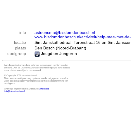
info
asteensma@bisdomdenbosch.nl
www.bisdomdenbosch.nl/activiteit/help-mee-met-de-
locatie
Sint-Janskathedraal, Torenstraat 16 en Sint-Jansce
plaats
Den Bosch (Noord-Brabant)
doelgroep
Jeugd en Jongeren
Aan de publicatie van deze kalender kunnen geen rechten worden
ontleend. Aan de uitvoering wordt de grootst mogelijke zorg besteed
maar niets menselijks is ons vreemd.
© Copyright 2026 rkactiviteiten.nl
Niets van deze uitgave mag opnieuw worden uitgegeven in welke
vorm dan ook zonder voorafgaande schriftelijke toestemming van
de uitgever
Ontwerp, implementatie & uitgever:
i
Moose.nl
info@rkactiviteiten.nl