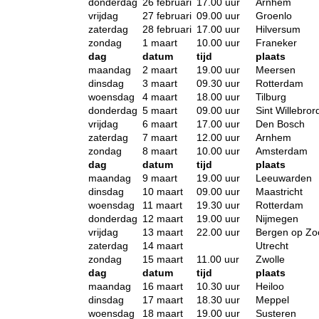
donderdag
26 februari
17.00 uur
Arnhem
vrijdag
27 februari
09.00 uur
Groenlo
zaterdag
28 februari
17.00 uur
Hilversum
zondag
1 maart
10.00 uur
Franeker
dag
datum
tijd
plaats
maandag
2 maart
19.00 uur
Meersen
dinsdag
3 maart
09.30 uur
Rotterdam
woensdag
4 maart
18.00 uur
Tilburg
donderdag
5 maart
09.00 uur
Sint Willebror
vrijdag
6 maart
17.00 uur
Den Bosch
zaterdag
7 maart
12.00 uur
Arnhem
zondag
8 maart
10.00 uur
Amsterdam
dag
datum
tijd
plaats
maandag
9 maart
19.00 uur
Leeuwarden
dinsdag
10 maart
09.00 uur
Maastricht
woensdag
11 maart
19.30 uur
Rotterdam
donderdag
12 maart
19.00 uur
Nijmegen
vrijdag
13 maart
22.00 uur
Bergen op Z
zaterdag
14 maart
Utrecht
zondag
15 maart
11.00 uur
Zwolle
dag
datum
tijd
plaats
maandag
16 maart
10.30 uur
Heiloo
dinsdag
17 maart
18.30 uur
Meppel
woensdag
18 maart
19.00 uur
Susteren