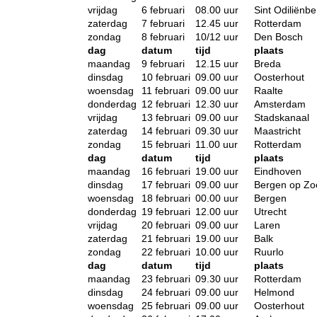
vrijdag
6 februari
08.00 uur
Sint Odiliënbe
zaterdag
7 februari
12.45 uur
Rotterdam
zondag
8 februari
10/12 uur
Den Bosch
dag
datum
tijd
plaats
maandag
9 februari
12.15 uur
Breda
dinsdag
10 februari
09.00 uur
Oosterhout
woensdag
11 februari
09.00 uur
Raalte
donderdag
12 februari
12.30 uur
Amsterdam
vrijdag
13 februari
09.00 uur
Stadskanaal
zaterdag
14 februari
09.30 uur
Maastricht
zondag
15 februari
11.00 uur
Rotterdam
dag
datum
tijd
plaats
maandag
16 februari
19.00 uur
Eindhoven
dinsdag
17 februari
09.00 uur
Bergen op Z
woensdag
18 februari
00.00 uur
Bergen
donderdag
19 februari
12.00 uur
Utrecht
vrijdag
20 februari
09.00 uur
Laren
zaterdag
21 februari
19.00 uur
Balk
zondag
22 februari
10.00 uur
Ruurlo
dag
datum
tijd
plaats
maandag
23 februari
09.30 uur
Rotterdam
dinsdag
24 februari
09.00 uur
Helmond
woensdag
25 februari
09.00 uur
Oosterhout