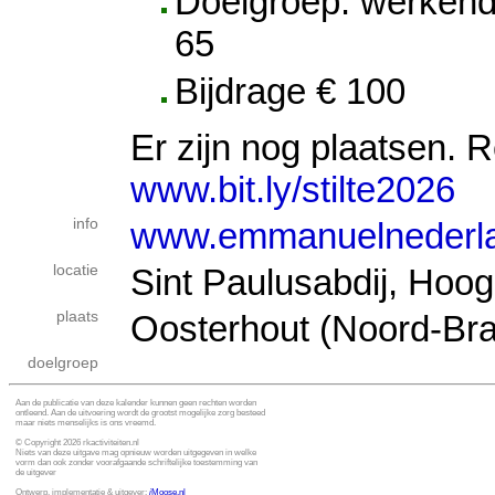
Doelgroep: werkend
65
Bijdrage € 100
Er zijn nog plaatsen. 
www.bit.ly/stilte2026
info
www.emmanuelnederla
locatie
Sint Paulusabdij, Hoog
plaats
Oosterhout (Noord-Bra
doelgroep
Aan de publicatie van deze kalender kunnen geen rechten worden
ontleend. Aan de uitvoering wordt de grootst mogelijke zorg besteed
maar niets menselijks is ons vreemd.
© Copyright 2026 rkactiviteiten.nl
Niets van deze uitgave mag opnieuw worden uitgegeven in welke
vorm dan ook zonder voorafgaande schriftelijke toestemming van
de uitgever
Ontwerp, implementatie & uitgever:
i
Moose.nl