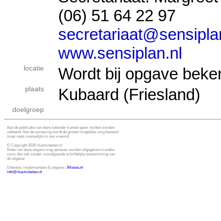
(06) 51 64 22 97
secretariaat@sensipla
www.sensiplan.nl
locatie
Wordt bij opgave beke
plaats
Kubaard (Friesland)
doelgroep
Aan de publicatie van deze kalender kunnen geen rechten worden
ontleend. Aan de uitvoering wordt de grootst mogelijke zorg besteed
maar niets menselijks is ons vreemd.
© Copyright 2026 rkactiviteiten.nl
Niets van deze uitgave mag opnieuw worden uitgegeven in welke
vorm dan ook zonder voorafgaande schriftelijke toestemming van
de uitgever
Ontwerp, implementatie & uitgever:
i
Moose.nl
info@rkactiviteiten.nl