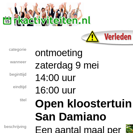
categorie
ontmoeting
wanneer
zaterdag 9 mei
beginttijd
14:00 uur
eindtijd
16:00 uur
Open kloostertuin
titel
San Damiano
beschrijving
Een aantal maal per