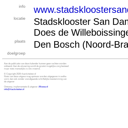
info
www.stadskloostersan
locatie
Stadsklooster San Da
Does de Willeboissing
plaats
Den Bosch (Noord-Bra
doelgroep
Aan de publicatie van deze kalender kunnen geen rechten worden
ontleend. Aan de uitvoering wordt de grootst mogelijke zorg besteed
maar niets menselijks is ons vreemd.
© Copyright 2026 rkactiviteiten.nl
Niets van deze uitgave mag opnieuw worden uitgegeven in welke
vorm dan ook zonder voorafgaande schriftelijke toestemming van
de uitgever
Ontwerp, implementatie & uitgever:
i
Moose.nl
info@rkactiviteiten.nl