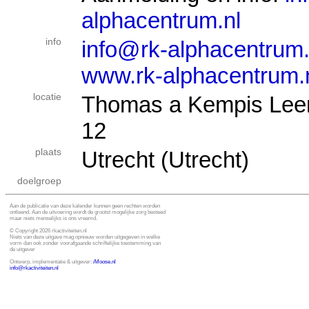
alphacentrum.nl
info
info@rk-alphacentrum.
www.rk-alphacentrum.
locatie
Thomas a Kempis Leerh
12
plaats
Utrecht (Utrecht)
doelgroep
Aan de publicatie van deze kalender kunnen geen rechten worden
ontleend. Aan de uitvoering wordt de grootst mogelijke zorg besteed
maar niets menselijks is ons vreemd.
© Copyright 2026 rkactiviteiten.nl
Niets van deze uitgave mag opnieuw worden uitgegeven in welke
vorm dan ook zonder voorafgaande schriftelijke toestemming van
de uitgever
Ontwerp, implementatie & uitgever:
i
Moose.nl
info@rkactiviteiten.nl