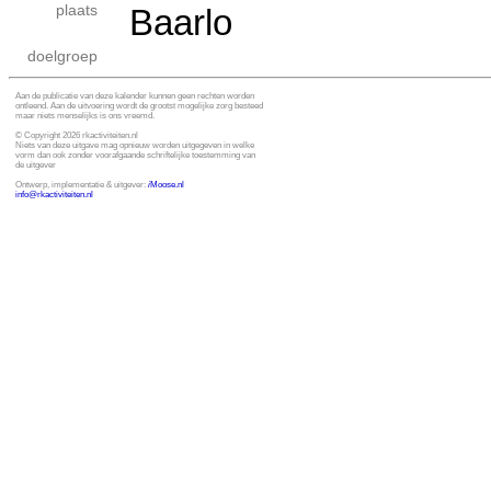
plaats
Baarlo
doelgroep
Aan de publicatie van deze kalender kunnen geen rechten worden
ontleend. Aan de uitvoering wordt de grootst mogelijke zorg besteed
maar niets menselijks is ons vreemd.
© Copyright 2026 rkactiviteiten.nl
Niets van deze uitgave mag opnieuw worden uitgegeven in welke
vorm dan ook zonder voorafgaande schriftelijke toestemming van
de uitgever
Ontwerp, implementatie & uitgever:
i
Moose.nl
info@rkactiviteiten.nl