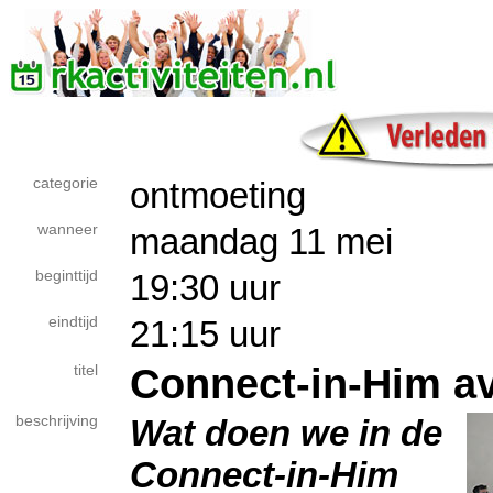
categorie
ontmoeting
wanneer
maandag 11 mei
beginttijd
19:30 uur
eindtijd
21:15 uur
Connect-in-Him a
titel
beschrijving
Wat doen we in de
Connect-in-Him