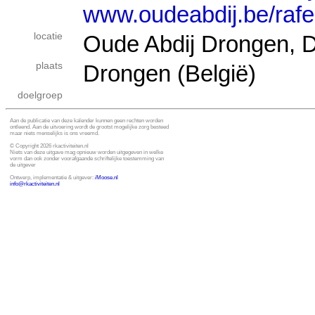
www.oudeabdij.be/rafe
locatie
Oude Abdij Drongen, D
plaats
Drongen (België)
doelgroep
Aan de publicatie van deze kalender kunnen geen rechten worden
ontleend. Aan de uitvoering wordt de grootst mogelijke zorg besteed
maar niets menselijks is ons vreemd.
© Copyright 2026 rkactiviteiten.nl
Niets van deze uitgave mag opnieuw worden uitgegeven in welke
vorm dan ook zonder voorafgaande schriftelijke toestemming van
de uitgever
Ontwerp, implementatie & uitgever:
i
Moose.nl
info@rkactiviteiten.nl