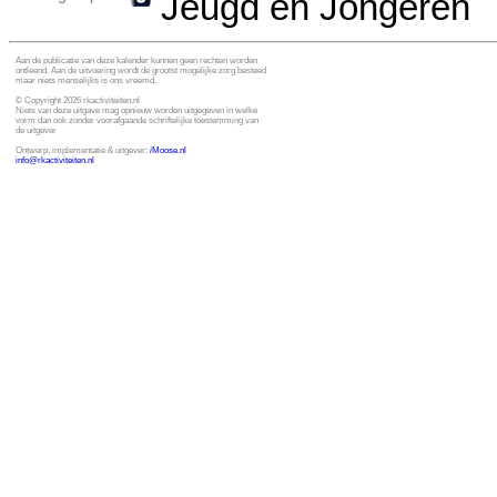
Jeugd en Jongeren
Aan de publicatie van deze kalender kunnen geen rechten worden
ontleend. Aan de uitvoering wordt de grootst mogelijke zorg besteed
maar niets menselijks is ons vreemd.
© Copyright 2026 rkactiviteiten.nl
Niets van deze uitgave mag opnieuw worden uitgegeven in welke
vorm dan ook zonder voorafgaande schriftelijke toestemming van
de uitgever
Ontwerp, implementatie & uitgever:
i
Moose.nl
info@rkactiviteiten.nl