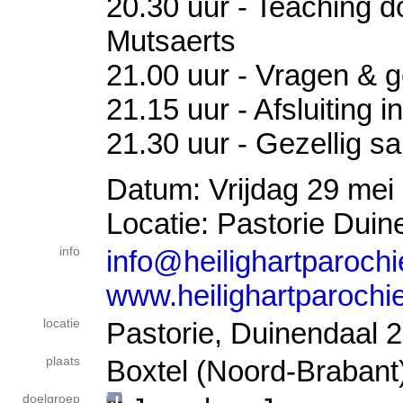
20.30 uur - Teaching 
Mutsaerts
21.00 uur - Vragen & 
21.15 uur - Afsluiting i
21.30 uur - Gezellig s
Datum: Vrijdag 29 mei
Locatie: Pastorie Duin
info
info@heilighartparochi
www.heilighartparochie
locatie
Pastorie, Duinendaal 2
plaats
Boxtel (Noord-Brabant
doelgroep