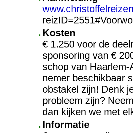
www.christoffelreizen
reizID=2551#Voor­wo
Kosten
€ 1.250 voor de deel­n
sponso­ring van € 200
schop van Haar­lem-A
ne­mer be­schik­baar 
obstakel zijn! Denk j
probleem zijn? Neem
dan kijken we met elk
Informatie