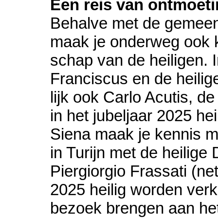
Een reis van ont­moe­t
Behalve met de ge­meen
maak je onderweg ook 
schap van de heiligen. In
Fran­cis­cus en de heili
lijk ook Carlo Acutis, de j
in het jubel­jaar 2025 he
Siena maak je kennis me
in Turijn met de heilig
Piergiorgio Frassati (net
2025 heilig wor­den ver
bezoek brengen aan het 