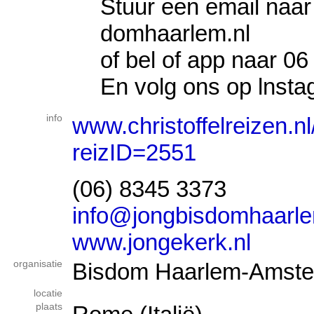
Stuur een email naa
domhaarlem.nl
of bel of app naar 06
En volg ons op lnsta
info
www.christoffelreizen.n
reizID=2551
(06) 8345 3373
info@jongbisdomhaarle
www.jongekerk.nl
organisatie
Bisdom Haarlem-Amst
locatie
plaats