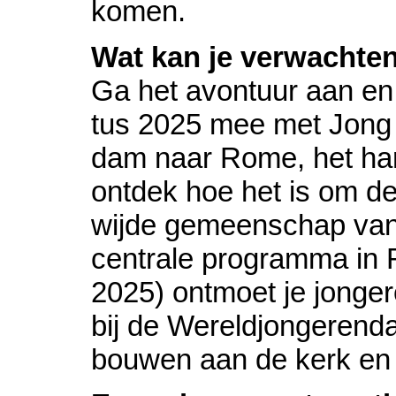
komen.
Wat kan je ver­wach­te
Ga het avontuur aan en g
tus 2025 mee met Jong 
dam naar Rome, het har
ontdek hoe het is om dee
wijde ge­meen­schap van 
centrale pro­gram­ma in 
2025) ontmoet je jon­ge­
bij de Wereld­jon­ge­ren­da
bouwen aan de kerk en