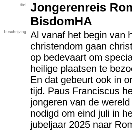
Jongerenreis Rom
titel
BisdomHA
beschrijving
Al vanaf het begin van 
chris­ten­dom gaan chris­
op bede­vaart om specia
heilige plaatsen te bez
En dat gebeurt ook in o
tijd. Paus Fran­cis­cus he
jon­ge­ren van de wereld 
no­digd om eind juli in he
jubel­jaar 2025 naar Ro