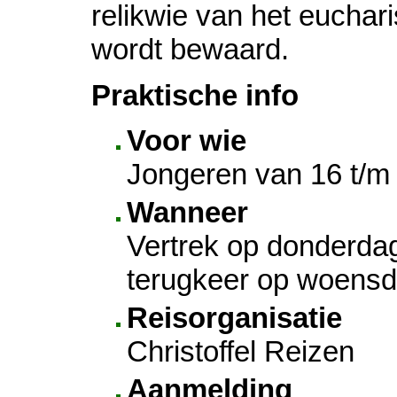
reli­kwie van het eucha­r
wordt bewaard.
Praktische info
Voor wie
Jon­ge­ren van 16 t/m
Wanneer
Vertrek op don­der­da
terug­keer op woens­d
Reisorganisatie
Christoffel Reizen
Aanmel­ding