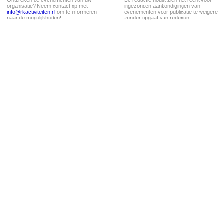
Ontbreken de evenementen van uw
De redactie houdt zich het recht voor
organisatie? Neem contact op met
ingezonden aankondigingen van
info@rkactiviteiten.nl
om te informeren
evenementen voor publicatie te weigere
naar de mogelijkheden!
zonder opgaaf van redenen.