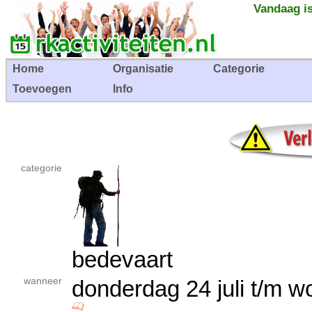
Vandaag is
Home
Organisatie
Categorie
Toevoegen
Info
categorie
bedevaart
wanneer
donderdag 24 juli t/m