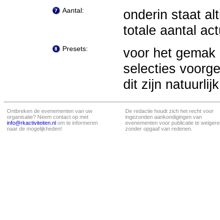
Aantal:
onderin staat al
totale aantal a
Presets:
voor het gemak 
selecties voor
dit zijn natuurl
Ontbreken de evenementen van uw
De redactie houdt zich het recht voor
organisatie? Neem contact op met
ingezonden aankondigingen van
info@rkactiviteiten.nl
om te informeren
evenementen voor publicatie te weigere
naar de mogelijkheden!
zonder opgaaf van redenen.