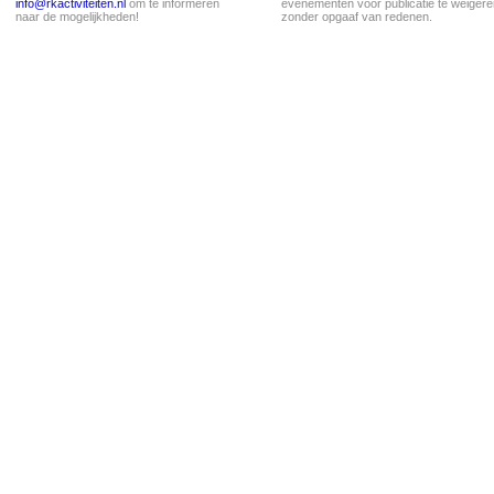
info@rkactiviteiten.nl
om te informeren
evenementen voor publicatie te weigere
naar de mogelijkheden!
zonder opgaaf van redenen.