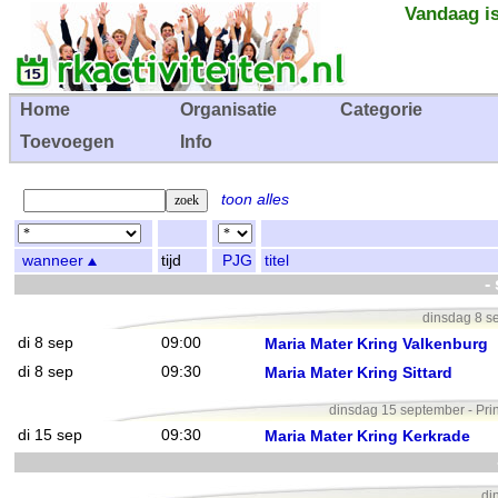
Vandaag is
Home
Organisatie
Categorie
Toevoegen
Info
toon alles
wanneer
tijd
PJG
titel
-
dinsdag 8 s
di 8 sep
09:00
Maria Mater Kring Valkenburg
di 8 sep
09:30
Maria Mater Kring Sittard
dinsdag 15 september - Pri
di 15 sep
09:30
Maria Mater Kring Kerkrade
di