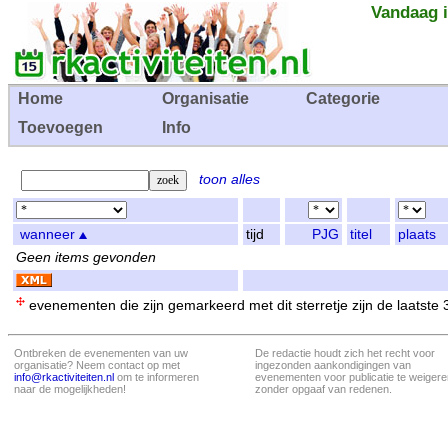
Vandaag i
Home
Organisatie
Categorie
Toevoegen
Info
toon alles
wanneer
tijd
PJG
titel
plaats
Geen items gevonden
evenementen die zijn gemarkeerd met dit sterretje zijn de laatste
Ontbreken de evenementen van uw
De redactie houdt zich het recht voor
organisatie? Neem contact op met
ingezonden aankondigingen van
info@rkactiviteiten.nl
om te informeren
evenementen voor publicatie te weigere
naar de mogelijkheden!
zonder opgaaf van redenen.