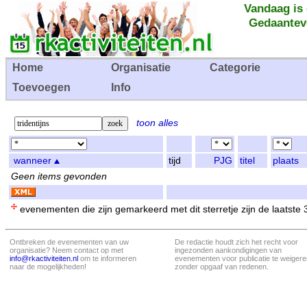
Vandaag is
Gedaantev
Home
Organisatie
Categorie
Toevoegen
Info
toon alles
wanneer
tijd
PJG
titel
plaats
Geen items gevonden
evenementen die zijn gemarkeerd met dit sterretje zijn de laatste
Ontbreken de evenementen van uw
De redactie houdt zich het recht voor
organisatie? Neem contact op met
ingezonden aankondigingen van
info@rkactiviteiten.nl
om te informeren
evenementen voor publicatie te weigere
naar de mogelijkheden!
zonder opgaaf van redenen.