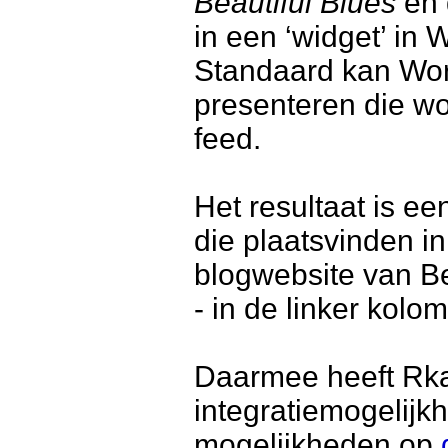
Beautiful Blues
en 
in een ‘widget’ in
Standaard kan Word
presenteren die w
feed.
Het resultaat is een
die plaatsvinden i
blogwebsite van Be
- in de linker kolom
Daarmee heeft Rkac
integratie­mogelijk
mogelijk­heden op