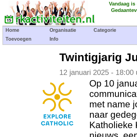
Vandaag is
Gedaantev
Home
Organisatie
Categorie
Toevoegen
Info
Twintigjarig J
12 januari 2025 - 18:00 
Op 10 janua
communicat
met name j
naar gedege
Katholieke 
nieuws, een 