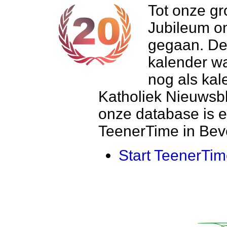
Tot onze gro
Jubileum o
gegaan. De 
kalender w
nog als kal
Katholiek Nieuwsbla
onze database is 
TeenerTime in Beve
Start TeenerTi