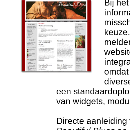
Bij he
inform
missch
keuze.
melden
websit
integr
omdat 
divers
een standaard­oplo
van widgets, modu
Directe aanleiding