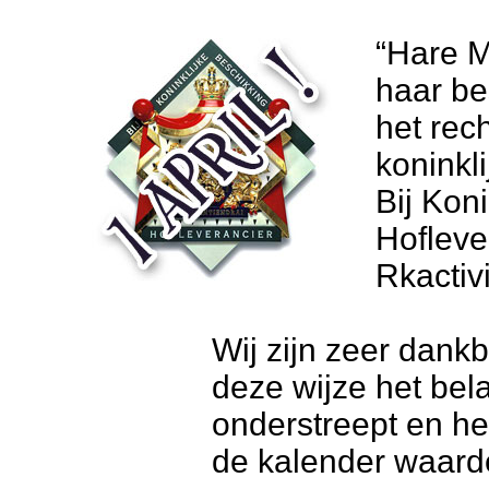
“Hare M
haar be
het rech
koninkl
Bij Kon
Hofleve
Rkactivi
Wij zijn zeer dank
deze wijze het bel
onderstreept en he
de kalender waarde