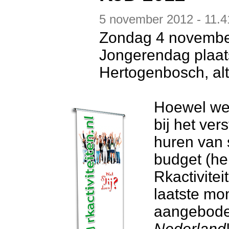
5 november 2012 - 11.4
Zondag 4 november
Jongerendag plaats
Hertogenbosch, alti
Hoewel we
bij het ver
huren van 
budget (h
Rkactivitei
laatste mo
aangebod
Nederland