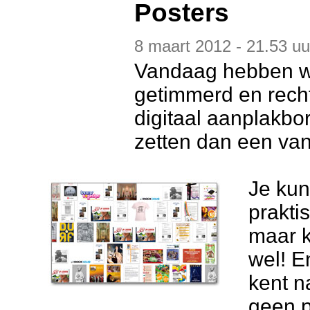
Posters
8 maart 2012 - 21.53 uu
Vandaag hebben we
getimmerd en recht
digitaal aanplakbo
zetten dan een van
Je kun
prakti
maar kl
wel! E
kent n
geen p