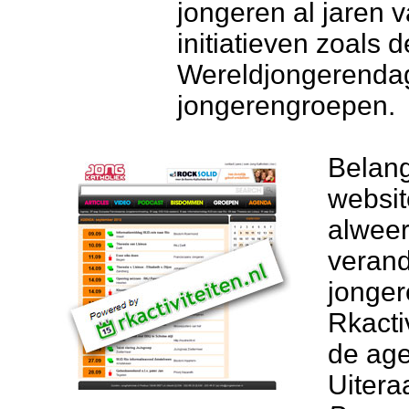
jongeren al jaren v
initiatieven zoals
Wereldjongerendag
jongerengroepen.
Belang
websit
alweer
verand
jongere
Rkacti
de age
Uitera