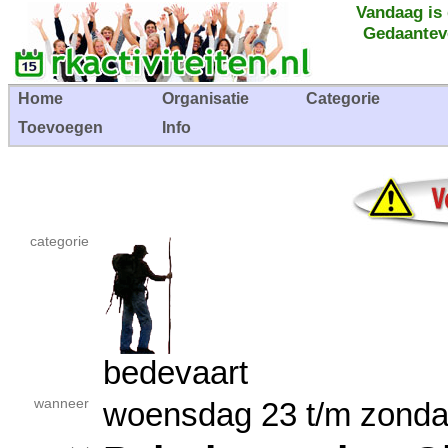
Vandaag is
Gedaantev
Home
Organisatie
Categorie
Toevoegen
Info
categorie
bedevaart
wanneer
woensdag 23 t/m zonda