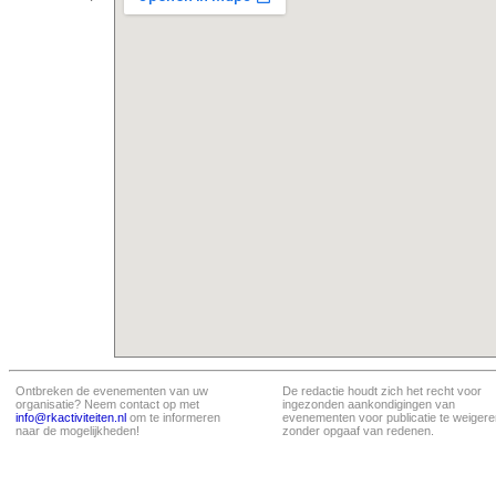
Ontbreken de evenementen van uw
De redactie houdt zich het recht voor
organisatie? Neem contact op met
ingezonden aankondigingen van
info@rkactiviteiten.nl
om te informeren
evenementen voor publicatie te weigere
naar de mogelijkheden!
zonder opgaaf van redenen.