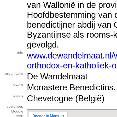
van Wallonië in de pro
Hoofdbestemming van o
benedictijner abdij van
Byzantijnse als rooms-ka
gevolgd.
info
www.dewandelmaat.nl/w
orthodox-en-katholiek-
organisatie
De Wandelmaat
locatie
Monastere Benedictins,
plaats
Chevetogne (België)
doelgroep
Google
map