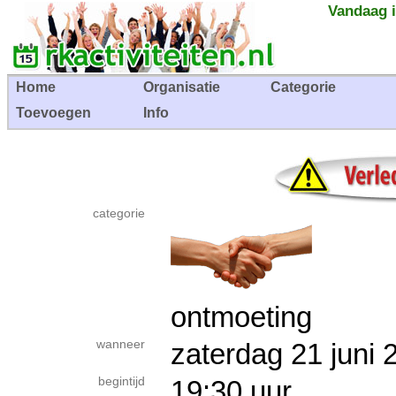
Vandaag i
Home
Organisatie
Categorie
Toevoegen
Info
categorie
ontmoeting
wanneer
zaterdag 21 jun
begintijd
19:30 uur