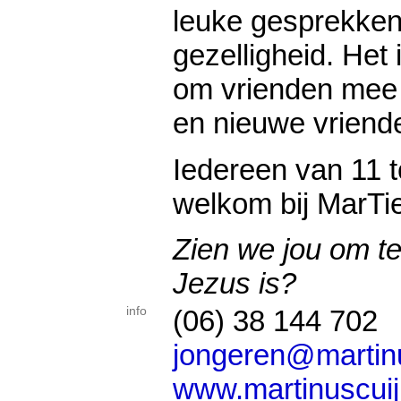
leuke gesprekken
gezelligheid. Het 
om vrienden mee
en nieuwe vriend
Iedereen van 11 t
welkom bij MarTi
Zien we jou om t
Jezus is?
info
(06) 38 144 702
jongeren@martinu
www.martinuscuij