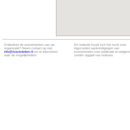
Ontbreken de evenementen van uw
De redactie houdt zich het recht voor
organisatie? Neem contact op met
ingezonden aankondigingen van
info@rkactiviteiten.nl
om te informeren
evenementen voor publicatie te weigere
naar de mogelijkheden!
zonder opgaaf van redenen.