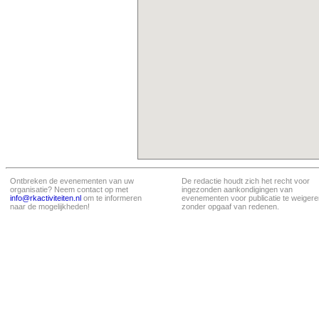
Ontbreken de evenementen van uw
De redactie houdt zich het recht voor
organisatie? Neem contact op met
ingezonden aankondigingen van
info@rkactiviteiten.nl
om te informeren
evenementen voor publicatie te weigere
naar de mogelijkheden!
zonder opgaaf van redenen.