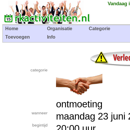
Vandaag i
Home
Organisatie
Categorie
Toevoegen
Info
categorie
ontmoeting
wanneer
maandag 23 jun
begintijd
20:00 uur