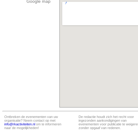
Google map
Ontbreken de evenementen van uw
De redactie houdt zich het recht voor
organisatie? Neem contact op met
ingezonden aankondigingen van
info@rkactiviteiten.nl
om te informeren
evenementen voor publicatie te weigere
naar de mogelijkheden!
zonder opgaaf van redenen.