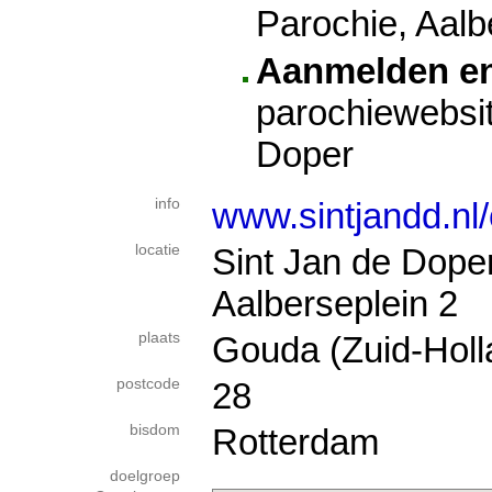
Parochie, Aalb
Aanmelden e
parochiewebsit
Doper
info
www.sintjandd.nl/
locatie
Sint Jan de Dope
Aalberseplein 2
plaats
Gouda (Zuid-Holl
postcode
28
bisdom
Rotterdam
doelgroep