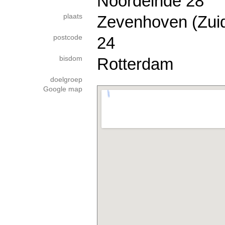
Noordeinde 28
plaats
Zevenhoven (Zuid
postcode
24
bisdom
Rotterdam
doelgroep
Google map