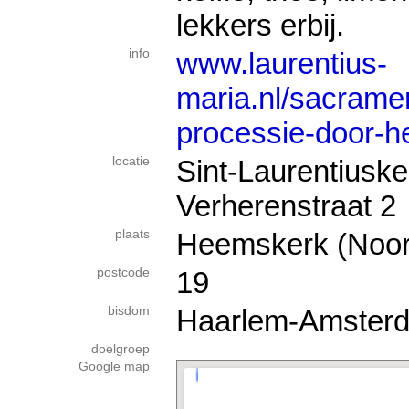
lekkers erbij.
info
www.laurentius-
maria.nl/sacrame
processie-door-
locatie
Sint-Laurentiuske
Verherenstraat 2
plaats
Heemskerk (Noor
postcode
19
bisdom
Haarlem-Amster
doelgroep
Google map