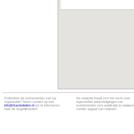
Ontbreken de evenementen van uw
De redactie houdt zich het recht voor
organisatie? Neem contact op met
ingezonden aankondigingen van
info@rkactiviteiten.nl
om te informeren
evenementen voor publicatie te weigere
naar de mogelijkheden!
zonder opgaaf van redenen.