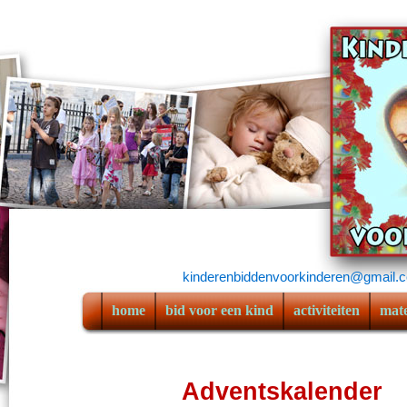
kinderenbiddenvoorkinderen@gmail.
home
bid voor een kind
activiteiten
mate
Adventskalender